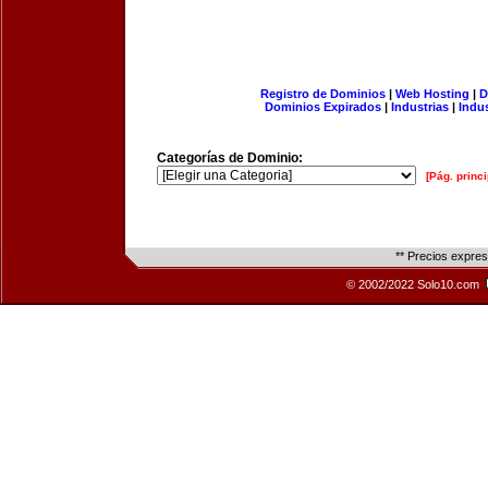
Registro de Dominios
|
Web Hosting
|
D
Dominios Expirados
|
Industrias
|
Indu
Categorías de Dominio:
[Pág. princi
** Precios expre
© 2002/2022 Solo10.com