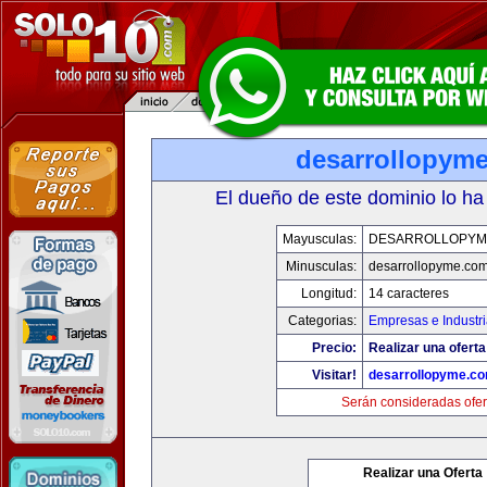
desarrollopym
El dueño de este dominio lo ha
Mayusculas:
DESARROLLOPYM
Minusculas:
desarrollopyme.co
Longitud:
14 caracteres
Categorias:
Empresas e Industr
Precio:
Realizar una oferta
Visitar!
desarrollopyme.c
Serán consideradas ofer
Realizar una Oferta