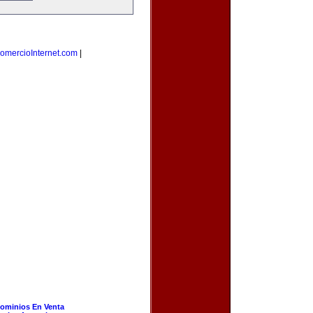
omercioInternet.com
|
ominios En Venta