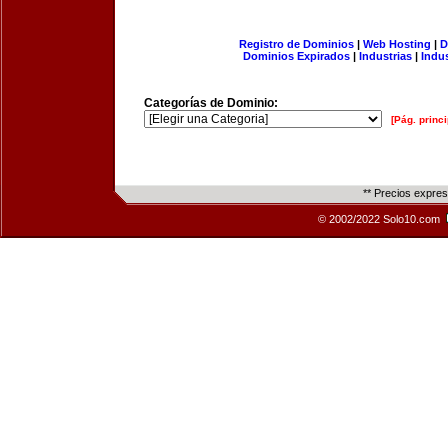
Registro de Dominios
|
Web Hosting
|
D
Dominios Expirados
|
Industrias
|
Indu
Categorías de Dominio:
[Pág. princi
** Precios expre
© 2002/2022 Solo10.com