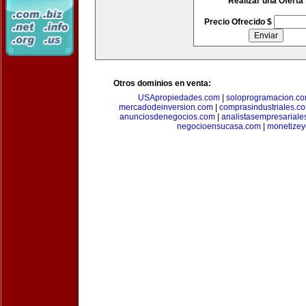
Realizar una Oferta
Precio Ofrecido $
Otros dominios en venta:
USApropiedades.com
|
soloprogramacion.c
mercadodeinversion.com
|
comprasindustriales.c
anunciosdenegocios.com
|
analistasempresariale
negocioensucasa.com
|
monetize