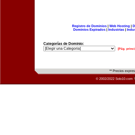
Registro de Dominios
|
Web Hosting
|
D
Dominios Expirados
|
Industrias
|
Indu
Categorías de Dominio:
[Pág. princi
** Precios expre
© 2002/2022 Solo10.com