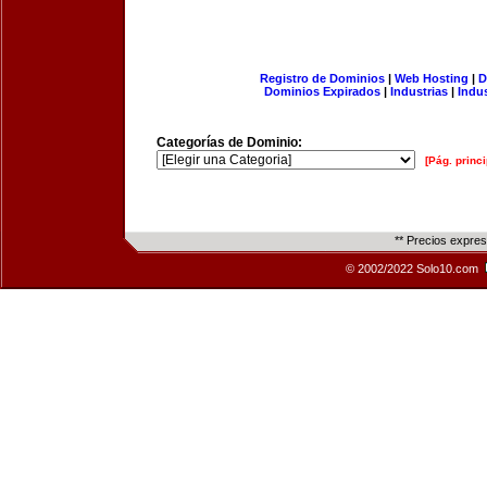
Registro de Dominios
|
Web Hosting
|
D
Dominios Expirados
|
Industrias
|
Indu
Categorías de Dominio:
[Pág. princi
** Precios expre
© 2002/2022 Solo10.com