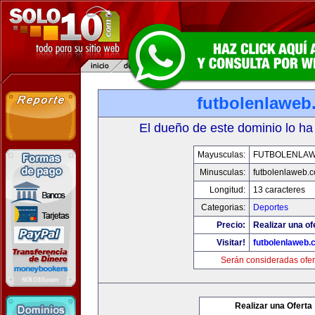
futbolenlaweb
El dueño de este dominio lo ha
Mayusculas:
FUTBOLENLA
Minusculas:
futbolenlaweb.
Longitud:
13 caracteres
Categorias:
Deportes
Precio:
Realizar una of
Visitar!
futbolenlaweb
Serán consideradas ofer
Realizar una Oferta