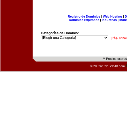
Registro de Dominios
|
Web Hosting
|
D
Dominios Expirados
|
Industrias
|
Indu
Categorías de Dominio:
[Pág. princi
** Precios expre
© 2002/2022 Solo10.com