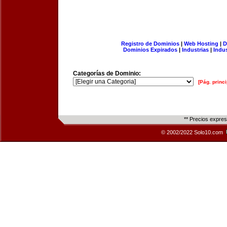
Registro de Dominios
|
Web Hosting
|
D
Dominios Expirados
|
Industrias
|
Indu
Categorías de Dominio:
[Pág. princi
** Precios expre
© 2002/2022 Solo10.com