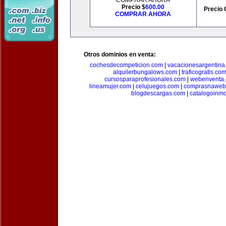
COMPRAR AHORA
Precio $
600.00
Precio 
COMPRAR AHORA
Otros dominios en venta:
cochesdecompeticion.com
|
vacacionesargentina
alquilerbungalows.com
|
traficogratis.co
cursosparaprofesionales.com
|
webenventa
lineamujer.com
|
celujuegos.com
|
comprasnaweb
blogdescargas.com
|
catalogoinmo