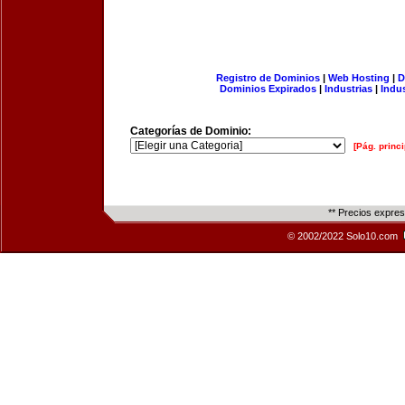
Registro de Dominios
|
Web Hosting
|
D
Dominios Expirados
|
Industrias
|
Indu
Categorías de Dominio:
[Pág. princi
** Precios expre
© 2002/2022 Solo10.com