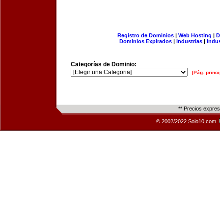
Registro de Dominios
|
Web Hosting
|
D
Dominios Expirados
|
Industrias
|
Indu
Categorías de Dominio:
[Pág. princi
** Precios expre
© 2002/2022 Solo10.com