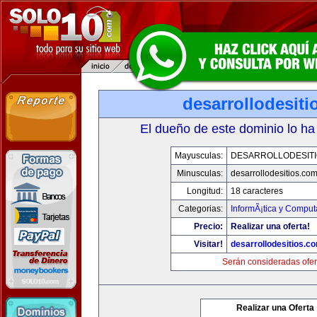
desarrollodesit
El dueño de este dominio lo ha
Mayusculas:
DESARROLLODESIT
Minusculas:
desarrollodesitios.co
Longitud:
18 caracteres
Categorias:
InformÃ¡tica y Comput
Precio:
Realizar una oferta!
Visitar!
desarrollodesitios.c
Serán consideradas ofer
Realizar una Oferta