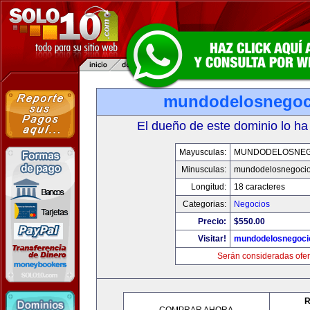
mundodelosnegoc
El dueño de este dominio lo ha
Mayusculas:
MUNDODELOSNEG
Minusculas:
mundodelosnegoci
Longitud:
18 caracteres
Categorias:
Negocios
Precio:
$550.00
Visitar!
mundodelosnegoci
Serán consideradas ofer
R