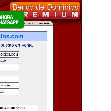
ios.com
 puesto en Venta
OCIOS.COM
os.com
os.com
tas
ealizar una Oferta