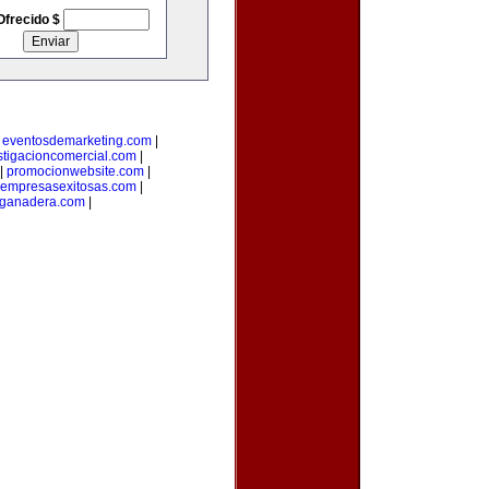
Ofrecido $
|
eventosdemarketing.com
|
stigacioncomercial.com
|
|
promocionwebsite.com
|
empresasexitosas.com
|
nganadera.com
|