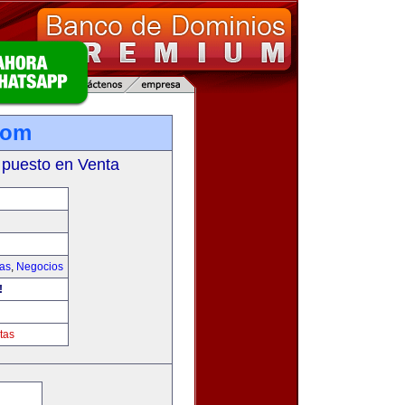
com
 puesto en Venta
ias
,
Negocios
!
tas