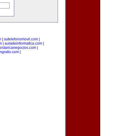
m
|
sutelefonomovil.com
|
m
|
auladeinformatica.com
|
ostaricanegocios.com
|
ngratis.com
|