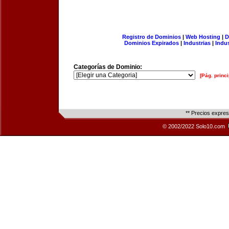
Registro de Dominios
|
Web Hosting
|
D
Dominios Expirados
|
Industrias
|
Indu
Categorías de Dominio:
[Pág. princi
** Precios expre
© 2002/2022 Solo10.com