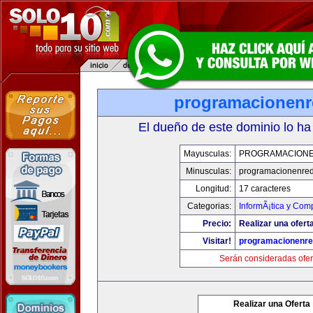
programacionen
El dueño de este dominio lo ha
Mayusculas:
PROGRAMACION
Minusculas:
programacionenre
Longitud:
17 caracteres
Categorias:
InformÃ¡tica y Com
Precio:
Realizar una oferta
Visitar!
programacionenr
Serán consideradas ofer
Realizar una Oferta