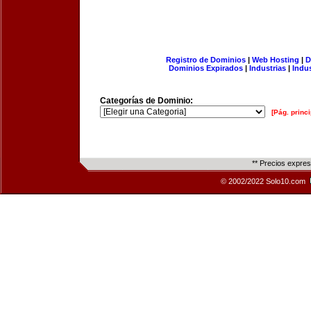
Registro de Dominios
|
Web Hosting
|
D
Dominios Expirados
|
Industrias
|
Indu
Categorías de Dominio:
[Pág. princi
** Precios expre
© 2002/2022 Solo10.com