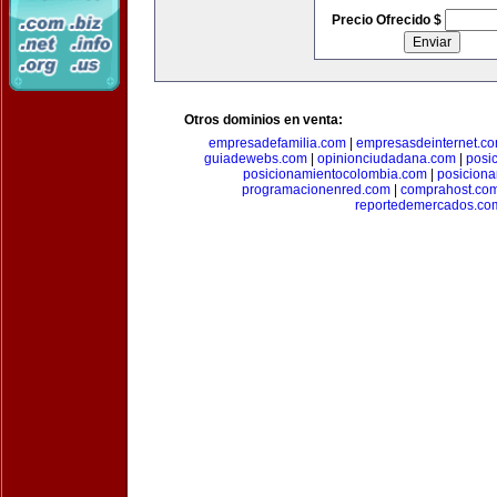
Precio Ofrecido $
Otros dominios en venta:
empresadefamilia.com
|
empresasdeinternet.c
guiadewebs.com
|
opinionciudadana.com
|
posi
posicionamientocolombia.com
|
posicion
programacionenred.com
|
comprahost.co
reportedemercados.co