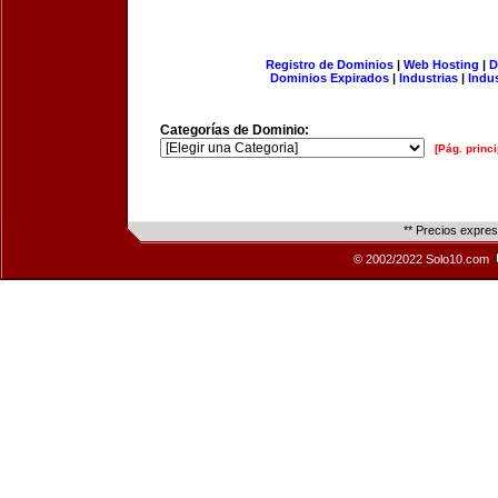
Registro de Dominios
|
Web Hosting
|
D
Dominios Expirados
|
Industrias
|
Indu
Categorías de Dominio:
[Pág. princi
** Precios expre
© 2002/2022 Solo10.com