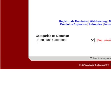
Registro de Dominios
|
Web Hosting
|
D
Dominios Expirados
|
Industrias
|
Indu
Categorías de Dominio:
[Pág. princi
** Precios expre
© 2002/2022 Solo10.com