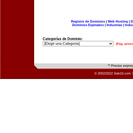
Registro de Dominios
|
Web Hosting
|
D
Dominios Expirados
|
Industrias
|
Indu
Categorías de Dominio:
[Pág. princi
** Precios expre
© 2002/2022 Solo10.com