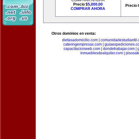
COMPRAR AHORA
Precio $
5,000.00
Precio 
COMPRAR AHORA
Otros dominios en venta:
dietasadomicilio.com
|
comunidadestudiantil
cateringempresas.com
|
guiaexpediciones.c
capacitacionweb.com
|
dondetrabajar.com
|
inmueblesdealquiler.com
|
pisosat