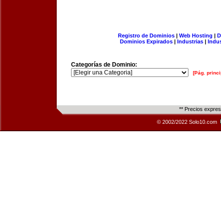
Registro de Dominios
|
Web Hosting
|
D
Dominios Expirados
|
Industrias
|
Indu
Categorías de Dominio:
[Pág. princi
** Precios expre
© 2002/2022 Solo10.com