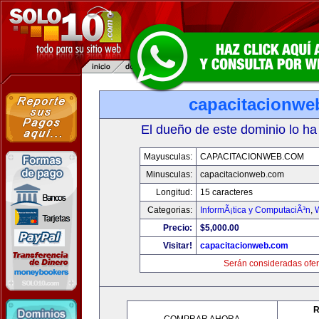
capacitacionwe
El dueño de este dominio lo ha
Mayusculas:
CAPACITACIONWEB.COM
Minusculas:
capacitacionweb.com
Longitud:
15 caracteres
Categorias:
InformÃ¡tica y ComputaciÃ³n
,
Precio:
$5,000.00
Visitar!
capacitacionweb.com
Serán consideradas ofer
R