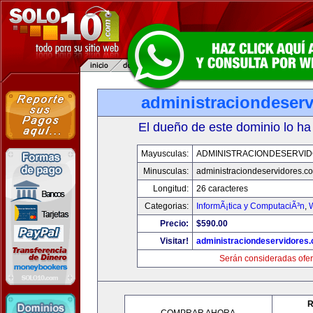
administraciondeser
El dueño de este dominio lo ha
Mayusculas:
ADMINISTRACIONDESERVI
Minusculas:
administraciondeservidores.c
Longitud:
26 caracteres
Categorias:
InformÃ¡tica y ComputaciÃ³n
,
Precio:
$590.00
Visitar!
administraciondeservidores
Serán consideradas ofer
R