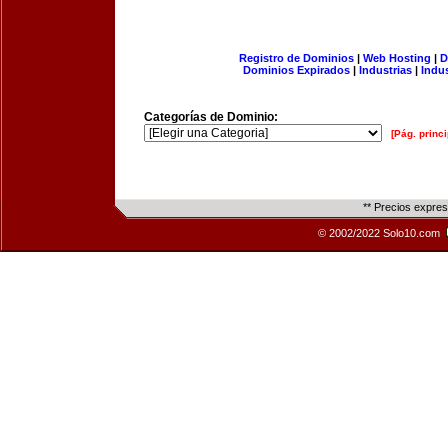
Registro de Dominios
|
Web Hosting
|
D
Dominios Expirados
|
Industrias
|
Indu
Categorías de Dominio:
[Pág. princi
** Precios expre
© 2002/2022 Solo10.com