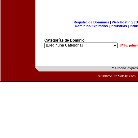
Registro de Dominios
|
Web Hosting
|
D
Dominios Expirados
|
Industrias
|
Indu
Categorías de Dominio:
[Pág. princi
** Precios expre
© 2002/2022 Solo10.com