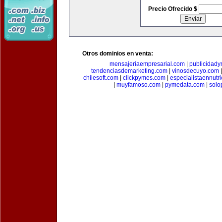
Precio Ofrecido $
Otros dominios en venta:
mensajeriaempresarial.com
|
publicidad
tendenciasdemarketing.com
|
vinosdecuyo.com
chilesoft.com
|
clickpymes.com
|
especialistaennutr
|
muyfamoso.com
|
pymedata.com
|
solo