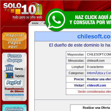
chilesoft.c
El dueño de este dominio lo ha
Mayusculas:
CHILESOFT.COM
Minusculas:
chilesoft.com
Longitud:
9 caracteres
Categorias:
InformÃ¡tica y C
Precio:
Realizar una ofer
Visitar!
chilesoft.com
Serán consideradas ofer
Realizar una Oferta