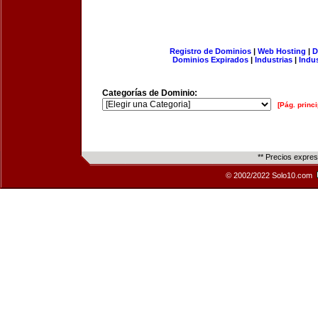
Registro de Dominios
|
Web Hosting
|
D
Dominios Expirados
|
Industrias
|
Indu
Categorías de Dominio:
[Pág. princi
** Precios expre
© 2002/2022 Solo10.com