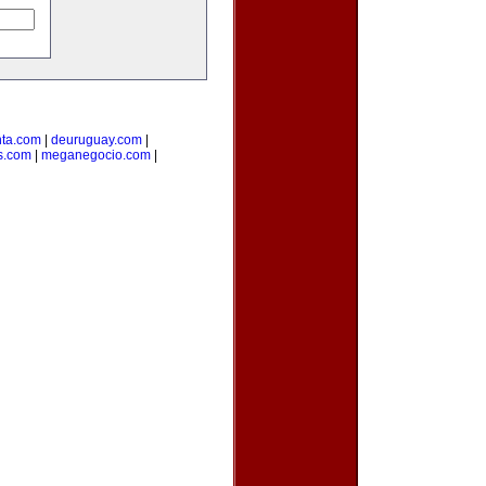
ta.com
|
deuruguay.com
|
s.com
|
meganegocio.com
|