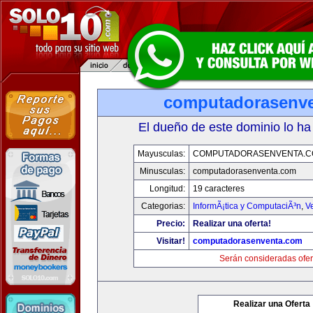
computadorasenv
El dueño de este dominio lo ha
Mayusculas:
COMPUTADORASENVENTA.
Minusculas:
computadorasenventa.com
Longitud:
19 caracteres
Categorias:
InformÃ¡tica y ComputaciÃ³n
,
V
Precio:
Realizar una oferta!
Visitar!
computadorasenventa.com
Serán consideradas ofer
Realizar una Oferta