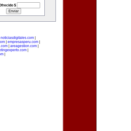
Ofrecido $
|
noticiasdigitales.com
|
com
|
empresasperu.com
|
.com
|
areagestion.com
|
tingexperto.com
|
com
|