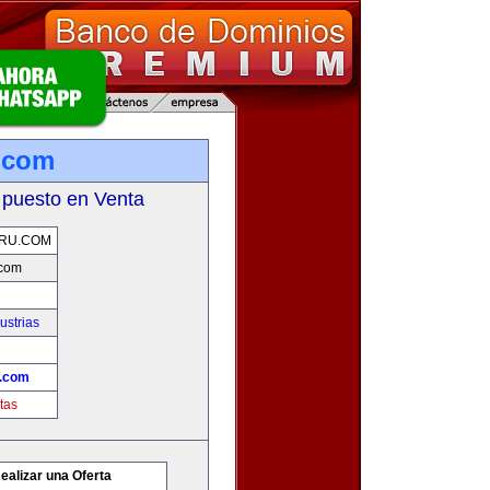
.com
 puesto en Venta
RU.COM
com
ustrias
.com
tas
ealizar una Oferta