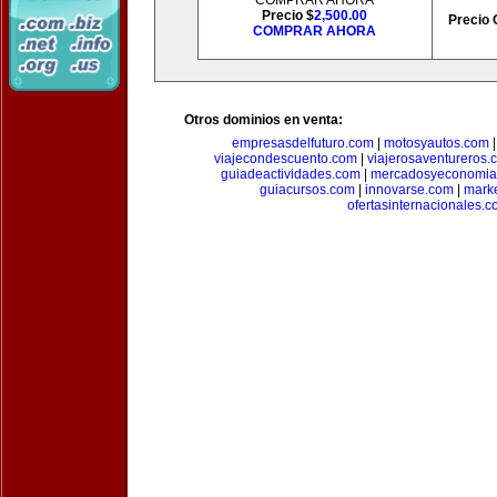
COMPRAR AHORA
Precio $
2,500.00
Precio 
COMPRAR AHORA
Otros dominios en venta:
empresasdelfuturo.com
|
motosyautos.com
viajecondescuento.com
|
viajerosaventureros.
guiadeactividades.com
|
mercadosyeconomia
guiacursos.com
|
innovarse.com
|
marke
ofertasinternacionales.