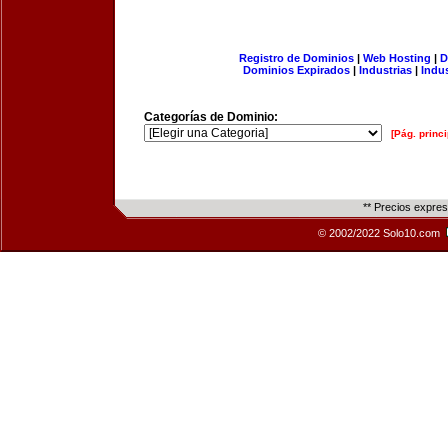
Registro de Dominios
|
Web Hosting
|
D
Dominios Expirados
|
Industrias
|
Indu
Categorías de Dominio:
[Pág. princi
** Precios expre
© 2002/2022 Solo10.com