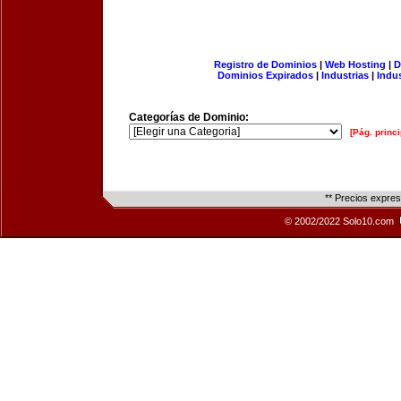
Registro de Dominios
|
Web Hosting
|
D
Dominios Expirados
|
Industrias
|
Indu
Categorías de Dominio:
[Pág. princi
** Precios expre
© 2002/2022 Solo10.com