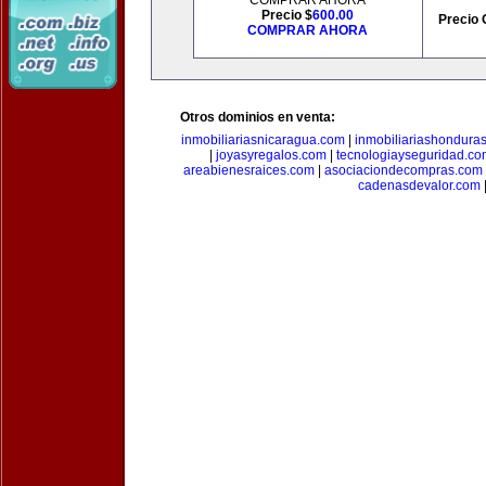
COMPRAR AHORA
Precio $
600.00
Precio 
COMPRAR AHORA
Otros dominios en venta:
inmobiliariasnicaragua.com
|
inmobiliariashondura
|
joyasyregalos.com
|
tecnologiayseguridad.co
areabienesraices.com
|
asociaciondecompras.com
cadenasdevalor.com