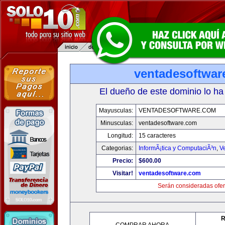
ventadesoftwar
El dueño de este dominio lo ha
Mayusculas:
VENTADESOFTWARE.COM
Minusculas:
ventadesoftware.com
Longitud:
15 caracteres
Categorias:
InformÃ¡tica y ComputaciÃ³n
,
V
Precio:
$600.00
Visitar!
ventadesoftware.com
Serán consideradas ofer
R