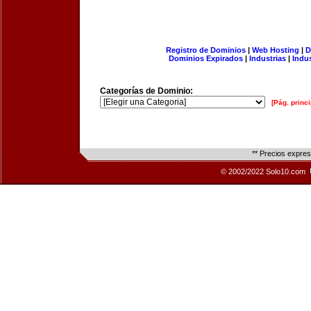
Registro de Dominios
|
Web Hosting
|
D
Dominios Expirados
|
Industrias
|
Indu
Categorías de Dominio:
[Pág. princi
** Precios expre
© 2002/2022 Solo10.com