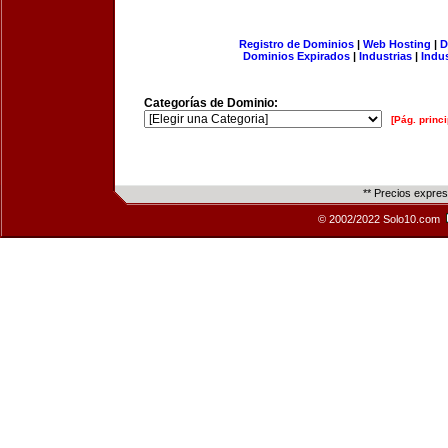
Registro de Dominios
|
Web Hosting
|
D
Dominios Expirados
|
Industrias
|
Indu
Categorías de Dominio:
[Pág. princi
** Precios expre
© 2002/2022 Solo10.com