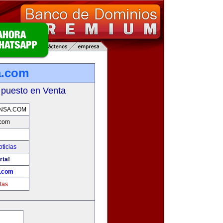
a.com
 puesto en Venta
NSA.COM
.com
oticias
rta!
a.com
tas