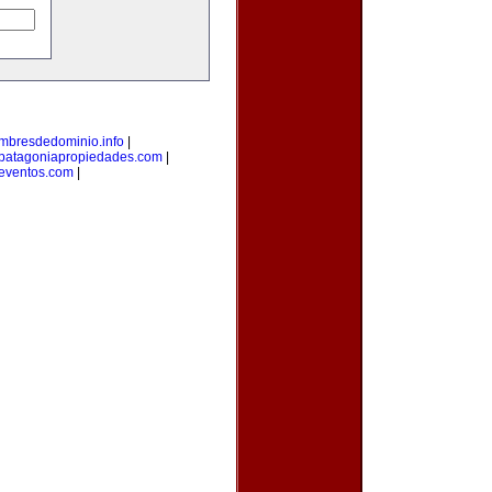
mbresdedominio.info
|
patagoniapropiedades.com
|
eventos.com
|