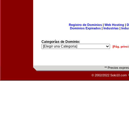
Registro de Dominios
|
Web Hosting
|
D
Dominios Expirados
|
Industrias
|
Indu
Categorías de Dominio:
[Pág. princi
** Precios expre
© 2002/2022 Solo10.com