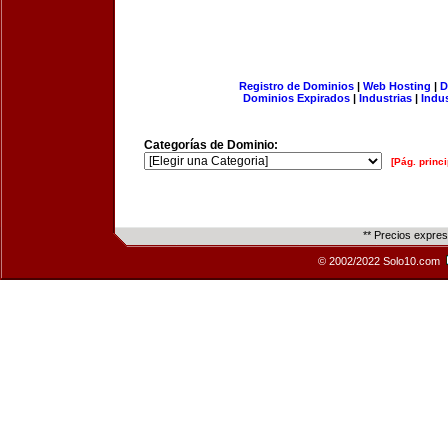
Registro de Dominios
|
Web Hosting
|
D
Dominios Expirados
|
Industrias
|
Indu
Categorías de Dominio:
[Pág. princi
** Precios expre
© 2002/2022 Solo10.com