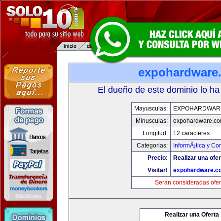
expohardware
El dueño de este dominio lo ha
Mayusculas:
EXPOHARDWAR
Minusculas:
expohardware.c
Longitud:
12 caracteres
Categorias:
InformÃ¡tica y C
Precio:
Realizar una ofer
Visitar!
expohardware.c
Serán consideradas ofer
Realizar una Oferta