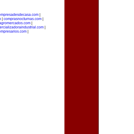
empresadesdecasa.com
|
m
|
comprasnocturnas.com
|
agromercados.com
|
rcializadoraindustrial.com
|
empresarios.com
|