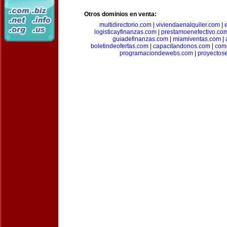
Otros dominios en venta:
multidirectorio.com
|
viviendaenalquiler.com
|
logisticayfinanzas.com
|
prestamoenefectivo.co
guiadefinanzas.com
|
miamiventas.com
|
boletindeofertas.com
|
capacitandonos.com
|
come
programaciondewebs.com
|
proyectos