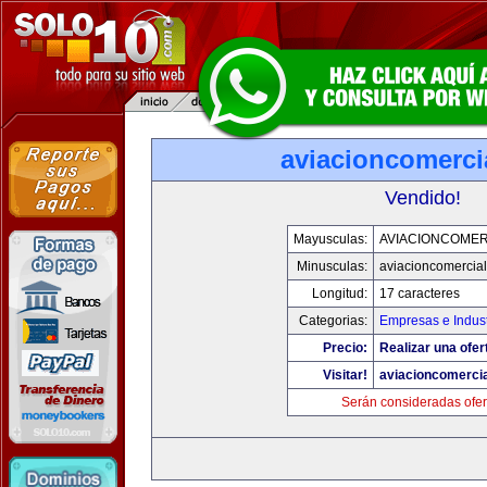
aviacioncomerci
Vendido!
Mayusculas:
AVIACIONCOMER
Minusculas:
aviacioncomercia
Longitud:
17 caracteres
Categorias:
Empresas e Indust
Precio:
Realizar una ofer
Visitar!
aviacioncomerci
Serán consideradas ofer