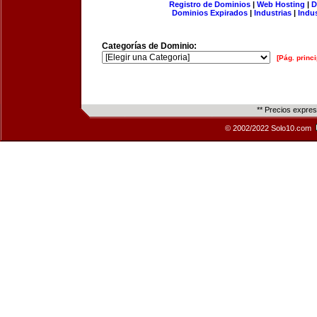
Registro de Dominios
|
Web Hosting
|
D
Dominios Expirados
|
Industrias
|
Indu
Categorías de Dominio:
[Pág. princi
** Precios expre
© 2002/2022 Solo10.com