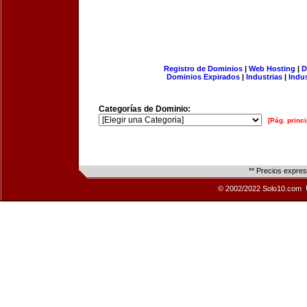
Registro de Dominios
|
Web Hosting
|
D
Dominios Expirados
|
Industrias
|
Indu
Categorías de Dominio:
[Pág. princi
** Precios expre
© 2002/2022 Solo10.com