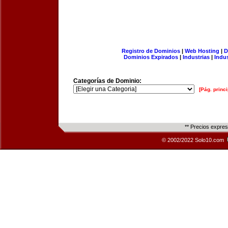
Registro de Dominios
|
Web Hosting
|
D
Dominios Expirados
|
Industrias
|
Indu
Categorías de Dominio:
[Pág. princi
** Precios expre
© 2002/2022 Solo10.com