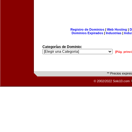
Registro de Dominios
|
Web Hosting
|
D
Dominios Expirados
|
Industrias
|
Indu
Categorías de Dominio:
[Pág. princi
** Precios expre
© 2002/2022 Solo10.com