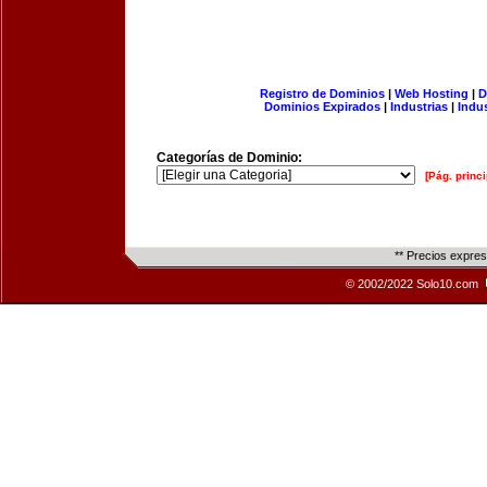
Registro de Dominios
|
Web Hosting
|
D
Dominios Expirados
|
Industrias
|
Indu
Categorías de Dominio:
[Pág. princi
** Precios expre
© 2002/2022 Solo10.com