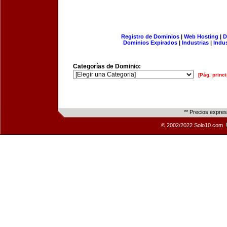
Registro de Dominios
|
Web Hosting
|
D
Dominios Expirados
|
Industrias
|
Indu
Categorías de Dominio:
[Pág. princi
** Precios expre
© 2002/2022 Solo10.com