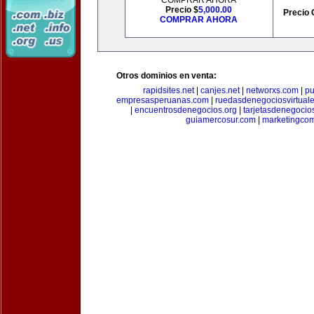
COMPRAR AHORA
Precio $
5,000.00
Precio 
COMPRAR AHORA
Otros dominios en venta:
rapidsites.net
|
canjes.net
|
networxs.com
|
pu
empresasperuanas.com
|
ruedasdenegociosvirtual
|
encuentrosdenegocios.org
|
tarjetasdenegocio
guiamercosur.com
|
marketingcom