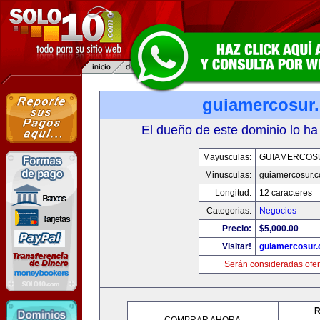
guiamercosur
El dueño de este dominio lo ha
Mayusculas:
GUIAMERCOS
Minusculas:
guiamercosur.
Longitud:
12 caracteres
Categorias:
Negocios
Precio:
$5,000.00
Visitar!
guiamercosur
Serán consideradas ofer
R