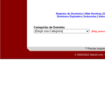
Registro de Dominios
|
Web Hosting
|
D
Dominios Expirados
|
Industrias
|
Indu
Categorías de Dominio:
[Pág. princi
** Precios expre
© 2002/2022 Solo10.com