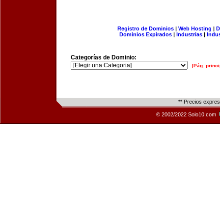
Registro de Dominios
|
Web Hosting
|
D
Dominios Expirados
|
Industrias
|
Indu
Categorías de Dominio:
[Pág. princi
** Precios expre
© 2002/2022 Solo10.com