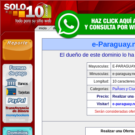
e-Paraguay.
El dueño de este dominio lo ha
Mayusculas:
E-PARAGUAY
Minusculas:
e-paraguay.n
Longitud:
10 caracteres
Categorias:
PaÃ­ses y Ci
Precio:
Realizar una 
Visitar!
e-paraguay.n
Serán consideradas ofer
Realizar una Oferta