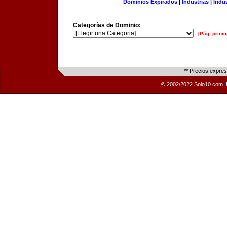
Dominios Expirados
|
Industrias
|
Indu
Categorías de Dominio:
[Pág. princi
** Precios expre
© 2002/2022 Solo10.com