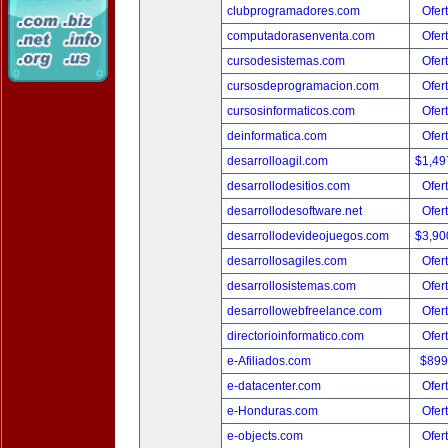
clubprogramadores.com
Ofer
computadorasenventa.com
Ofer
cursodesistemas.com
Ofer
cursosdeprogramacion.com
Ofer
cursosinformaticos.com
Ofer
deinformatica.com
Ofer
desarrolloagil.com
$1,49
desarrollodesitios.com
Ofer
desarrollodesoftware.net
Ofer
desarrollodevideojuegos.com
$3,90
desarrollosagiles.com
Ofer
desarrollosistemas.com
Ofer
desarrollowebfreelance.com
Ofer
directorioinformatico.com
Ofer
e-Afiliados.com
$899
e-datacenter.com
Ofer
e-Honduras.com
Ofer
e-objects.com
Ofer