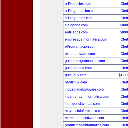
e-Productos.com
Ofer
e-Programacion.com
Ofer
e-Programas.com
Ofer
e-Soporte.com
$800
eAfiliados.com
$899
empresadeinformatica.com
Ofer
eProgramacion.com
Ofer
expohardware.com
Ofer
guiadeprogramacion.com
Ofer
guiaitapema.com
Ofer
guialinux.com
$1,80
hardlinux.com
Ofer
industriadelsoftware.com
Ofer
ingenieriaeninformatica.com
Ofer
inteligenciavirtual.com
Ofer
mayoristainformatica.com
Ofer
mercadodelsoftware.com
Ofer
productosdeinformatica.com
Ofer