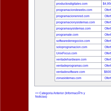
productosdigitales.com
$4,95
programaciondewebs.com
Ofer
programacionenred.com
Ofer
programacionysistemas.com
Ofer
programasysistemas.com
Ofer
programate.com
Ofer
softwaredenegocios.com
Ofer
soloprogramacion.com
Ofer
UnixFocus.com
Ofer
ventadehardware.com
Ofer
ventadeprogramas.com
Ofer
ventadesoftware.com
$600
zonasistemas.com
Ofer
<< Categoria Anterior (InformaciÃ³n y
Noticias)