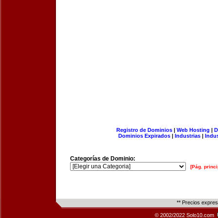
Registro de Dominios
|
Web Hosting
|
D
Dominios Expirados
|
Industrias
|
Indu
Categorías de Dominio:
[Pág. princi
** Precios expre
© 2002/2022 Solo10.com