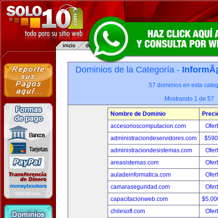
Dominios de la Categoría -
InformÃ¡
57 dominios en esta categ
Mostrando 1 de 57
Nombre de Dominio
Preci
accesorioscomputacion.com
Ofer
administraciondeservidores.com
$590
administraciondesistemas.com
Ofer
areasistemas.com
Ofer
auladeinformatica.com
Ofer
camaraseguridad.com
Ofer
capacitacionweb.com
$5,00
chilesoft.com
Ofer