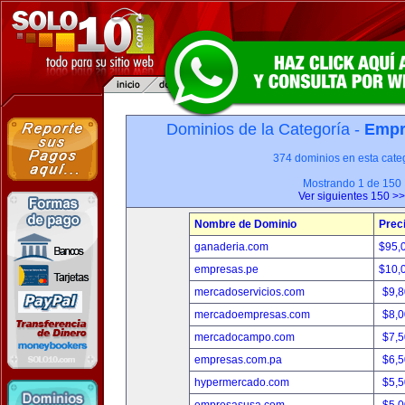
Dominios de la Categoría -
Empr
374 dominios en esta categ
Mostrando 1 de 150
Ver siguientes 150 >>
Nombre de Dominio
Prec
ganaderia.com
$95,
empresas.pe
$10,
mercadoservicios.com
$9,
mercadoempresas.com
$8,
mercadocampo.com
$7,
empresas.com.pa
$6,
hypermercado.com
$5,