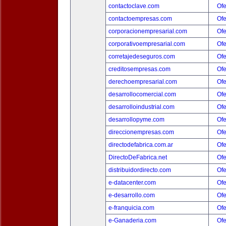
contactoclave.com
Ofe
contactoempresas.com
Ofe
corporacionempresarial.com
Ofe
corporativoempresarial.com
Ofe
corretajedeseguros.com
Ofe
creditosempresas.com
Ofe
derechoempresarial.com
Ofe
desarrollocomercial.com
Ofe
desarrolloindustrial.com
Ofe
desarrollopyme.com
Ofe
direccionempresas.com
Ofe
directodefabrica.com.ar
Ofe
DirectoDeFabrica.net
Ofe
distribuidordirecto.com
Ofe
e-datacenter.com
Ofe
e-desarrollo.com
Ofe
e-franquicia.com
Ofe
e-Ganaderia.com
Ofe