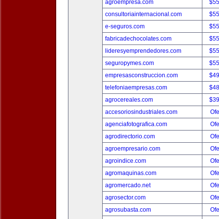
agroempresa.com
$5
consultoriainternacional.com
$5
e-seguros.com
$5
fabricadechocolates.com
$5
lideresyemprendedores.com
$5
seguropymes.com
$5
empresasconstruccion.com
$4
telefoniaempresas.com
$4
agrocereales.com
$3
accesoriosindustriales.com
Ofe
agenciafotografica.com
Ofe
agrodirectorio.com
Ofe
agroempresario.com
Ofe
agroindice.com
Ofe
agromaquinas.com
Ofe
agromercado.net
Ofe
agrosector.com
Ofe
agrosubasta.com
Ofe