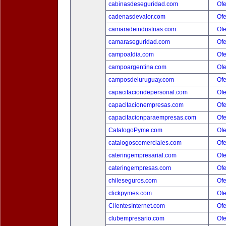
cabinasdeseguridad.com
Ofe
cadenasdevalor.com
Ofe
camaradeindustrias.com
Ofe
camaraseguridad.com
Ofe
campoaldia.com
Ofe
campoargentina.com
Ofe
camposdeluruguay.com
Ofe
capacitaciondepersonal.com
Ofe
capacitacionempresas.com
Ofe
capacitacionparaempresas.com
Ofe
CatalogoPyme.com
Ofe
catalogoscomerciales.com
Ofe
cateringempresarial.com
Ofe
cateringempresas.com
Ofe
chileseguros.com
Ofe
clickpymes.com
Ofe
ClientesInternet.com
Ofe
clubempresario.com
Ofe