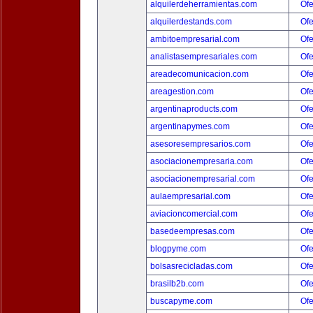
alquilerdeherramientas.com
Ofe
alquilerdestands.com
Ofe
ambitoempresarial.com
Ofe
analistasempresariales.com
Ofe
areadecomunicacion.com
Ofe
areagestion.com
Ofe
argentinaproducts.com
Ofe
argentinapymes.com
Ofe
asesoresempresarios.com
Ofe
asociacionempresaria.com
Ofe
asociacionempresarial.com
Ofe
aulaempresarial.com
Ofe
aviacioncomercial.com
Ofe
basedeempresas.com
Ofe
blogpyme.com
Ofe
bolsasrecicladas.com
Ofe
brasilb2b.com
Ofe
buscapyme.com
Ofe