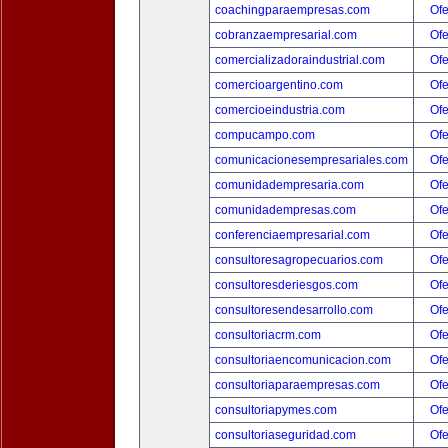
coachingparaempresas.com
Ofe
cobranzaempresarial.com
Ofe
comercializadoraindustrial.com
Ofe
comercioargentino.com
Ofe
comercioeindustria.com
Ofe
compucampo.com
Ofe
comunicacionesempresariales.com
Ofe
comunidadempresaria.com
Ofe
comunidadempresas.com
Ofe
conferenciaempresarial.com
Ofe
consultoresagropecuarios.com
Ofe
consultoresderiesgos.com
Ofe
consultoresendesarrollo.com
Ofe
consultoriacrm.com
Ofe
consultoriaencomunicacion.com
Ofe
consultoriaparaempresas.com
Ofe
consultoriapymes.com
Ofe
consultoriaseguridad.com
Ofe