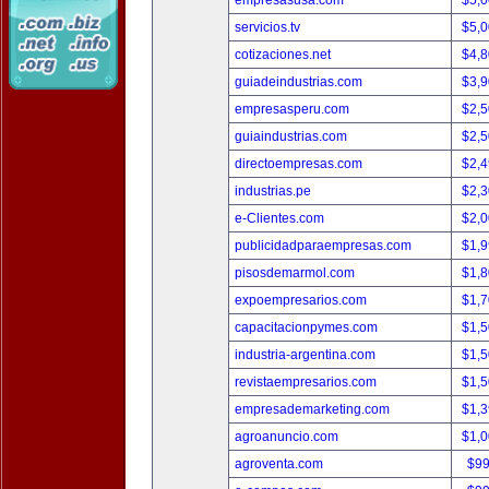
empresasusa.com
$5,
servicios.tv
$5,
cotizaciones.net
$4,
guiadeindustrias.com
$3,
empresasperu.com
$2,
guiaindustrias.com
$2,
directoempresas.com
$2,
industrias.pe
$2,
e-Clientes.com
$2,
publicidadparaempresas.com
$1,
pisosdemarmol.com
$1,
expoempresarios.com
$1,
capacitacionpymes.com
$1,
industria-argentina.com
$1,
revistaempresarios.com
$1,
empresademarketing.com
$1,
agroanuncio.com
$1,
agroventa.com
$9