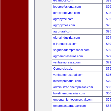
e-campos.com
$9
logoprofesional.com
$9
directoriopyme.com
$9
agropyme.com
$9
agropymes.com
$9
agrorural.com
$9
ofertaindustrial.com
$9
e-franquicias.com
$8
seguridadempresarial.com
$8
agroempresarios.com
$7
ventaempresas.com
$7
Comercios.biz
$7
ventaempresarial.com
$7
infoempresarial.com
$7
administracionempresas.com
$6
boletinempresarial.com
$6
entrenamientocomercial.com
$5
empresasparaguay.com
$5